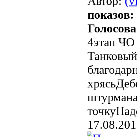
Автор:
(v
показов:
Голосова
4этап ЧО
Танковый
благодарн
хрясьДеб
штурманаВ
точкуНа
17.08.201