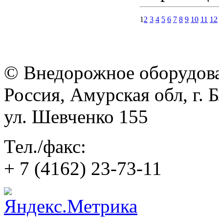
1
2
3
4
5
6
7
8
9
10
11
12
© Внедорожное оборудован
Россия, Амурская обл, г. 
ул. Шевченко 155
Тел./факс:
+ 7 (4162) 23-73-11