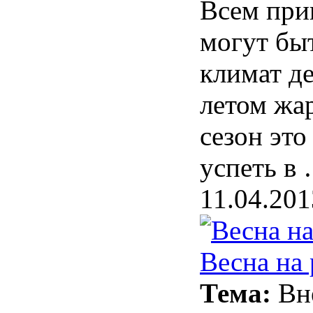
Всем прив
могут бы
климат де
летом жар
сезон это
успеть в
11.04.201
Весна на
Тема:
Вн