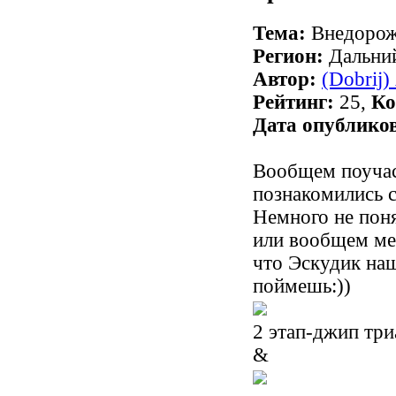
Тема:
Внедорож
Регион:
Дальний
Автор:
(Dobrij)
Рейтинг:
25,
Ко
Дата опублико
Вообщем поучас
познакомились с
Немного не поня
или вообщем мер
что Эскудик наш
поймешь:))
2 этап-джип три
&